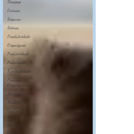
Desapego
Excessos
Bagunça
Rotinas
Proodutividade
Organização
Produtividade
Praticidade
Funcionalidade
Produtos
Organizadores
Lavanderia
Mudança
Casa nova
Casa
organizada
Paz e